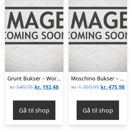
Grunt Bukser – Worker – Egg Shell/Hvidstribet
Moschino Bukser – Sort m. Hjerter
Den
Den
Den
De
kr.
549,95
kr.
192,48
kr.
1.359,95
kr.
475,98
oprindelige
aktuelle
oprindelige
akt
pris
pris
pris
pri
Gå til shop
Gå til shop
var:
er:
var:
er:
kr. 549,95.
kr. 192,48.
kr. 1.359,95.
kr.