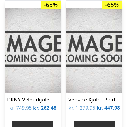
-65%
-65%
DKNY Velourkjole – Sort
Versace Kjole – Sort/Pink
Den
Den
Den
De
kr.
749,95
kr.
262,48
kr.
1.279,95
kr.
447,98
oprindelige
aktuelle
oprindelige
akt
pris
pris
pris
pri