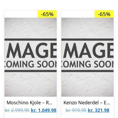
-65%
-65%
Moschino Kjole – Rosastribet/Neongrøn
Kenzo Nederdel – Exclusive Edition – Bright Red/Sort m. Kenzos D
Den
Den
Den
De
kr.
2.999,95
kr.
1.049,98
kr.
919,95
kr.
321,98
oprindelige
aktuelle
oprindelige
aktu