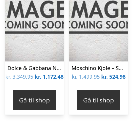
Dolce & Gabbana Nederdel – Sort
Moschino Kjole – Sort m. Print
Den
Den
Den
De
kr.
3.349,95
kr.
1.172,48
kr.
1.499,95
kr.
524,98
oprindelige
aktuelle
oprindelige
akt
pris
pris
pris
pri
Gå til shop
Gå til shop
var:
er:
var:
er:
kr. 3.349,95.
kr. 1.172,48.
kr. 1.499,95.
kr.