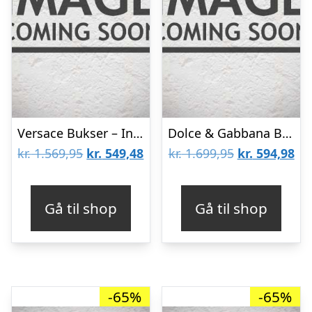
Versace Bukser – Informal – Beige
Dolce & Gabbana Bukser – Viskose/Uld/Akryl – Koksgrå
Den
Den
Den
De
kr.
1.569,95
kr.
549,48
kr.
1.699,95
kr.
594,98
oprindelige
aktuelle
oprindelige
akt
pris
pris
pris
pri
Gå til shop
Gå til shop
var:
er:
var:
er:
kr. 1.569,95.
kr. 549,48.
kr. 1.699,95.
kr.
-65%
-65%