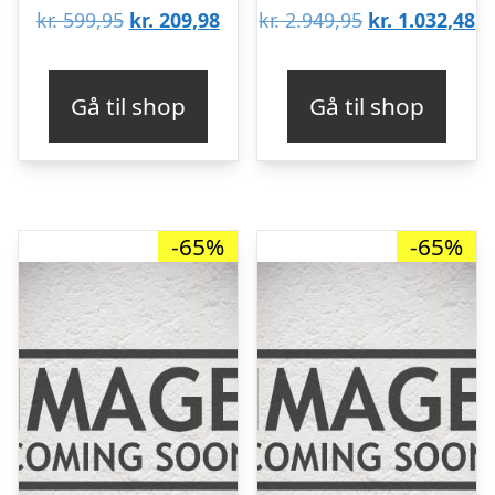
Den
Den
Den
D
kr.
599,95
kr.
209,98
kr.
2.949,95
kr.
1.032,48
oprindelige
aktuelle
oprindelige
ak
pris
pris
pris
pr
Gå til shop
Gå til shop
var:
er:
var:
er
kr. 599,95.
kr. 209,98.
kr. 2.949,95.
kr
-65%
-65%