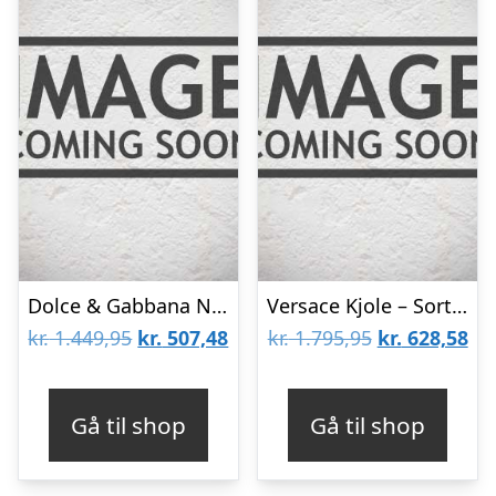
Dolce & Gabbana Nederdel – Sunflower – Karrygul
Versace Kjole – Sort m. Neon/Logo
Den
Den
Den
De
kr.
1.449,95
kr.
507,48
kr.
1.795,95
kr.
628,58
oprindelige
aktuelle
oprindelige
akt
pris
pris
pris
pri
Gå til shop
Gå til shop
var:
er:
var:
er:
kr. 1.449,95.
kr. 507,48.
kr. 1.795,95.
kr.