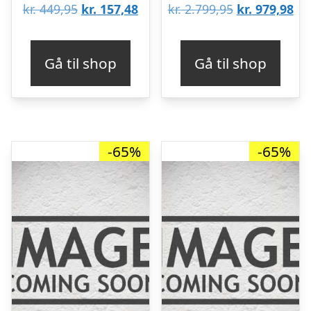
Den
Den
Den
De
kr.
449,95
kr.
157,48
kr.
2.799,95
kr.
979,98
oprindelige
aktuelle
oprindelige
akt
pris
pris
pris
pri
Gå til shop
Gå til shop
var:
er:
var:
er:
kr. 449,95.
kr. 157,48.
kr. 2.799,95.
kr.
-65%
-65%