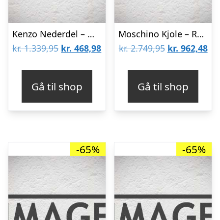
Kenzo Nederdel – Mint Green m. Blomster/Hulmønster
Moschino Kjole – Rød/Grøn m. Bær
Den
Den
Den
De
kr.
1.339,95
kr.
468,98
kr.
2.749,95
kr.
962,48
oprindelige
aktuelle
oprindelige
akt
pris
pris
pris
pri
Gå til shop
Gå til shop
var:
er:
var:
er:
kr. 1.339,95.
kr. 468,98.
kr. 2.749,95.
kr.
-65%
-65%