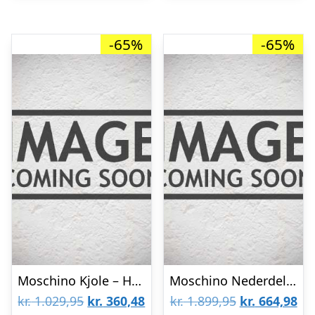
-65%
-65%
Moschino Kjole – Hvid m. Print
Moschino Nederdel – Rosa m. Print
Den
Den
Den
De
kr.
1.029,95
kr.
360,48
kr.
1.899,95
kr.
664,98