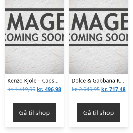
Kenzo Kjole – Capsule Summer – Exclusive Edition – Strandprint
Dolce & Gabbana Kjole – Sunflower – Sort/Gul
Den
Den
Den
De
kr.
1.419,95
kr.
496,98
kr.
2.049,95
kr.
717,48
oprindelige
aktuelle
oprindelige
akt
pris
pris
pris
pri
Gå til shop
Gå til shop
var:
er:
var:
er:
kr. 1.419,95.
kr. 496,98.
kr. 2.049,95.
kr.