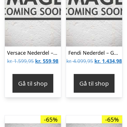
Versace Nederdel – Frotté – Flamingo
Fendi Nederdel – Gråmeleret
Den
Den
Den
D
kr.
1.599,95
kr.
559,98
kr.
4.099,95
kr.
1.434,98
oprindelige
aktuelle
oprindelige
ak
pris
pris
pris
pr
Gå til shop
Gå til shop
var:
er:
var:
er
kr. 1.599,95.
kr. 559,98.
kr. 4.099,95.
kr
-65%
-65%