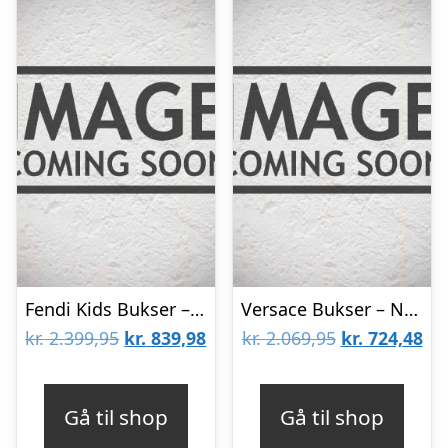
Fendi Kids Bukser – Rød m. Stribe/Knapper
Versace Bukser – Navy
Den
Den
Den
De
kr.
2.399,95
kr.
839,98
kr.
2.069,95
kr.
724,48
oprindelige
aktuelle
oprindelige
akt
pris
pris
pris
pri
Gå til shop
Gå til shop
var:
er:
var:
er: