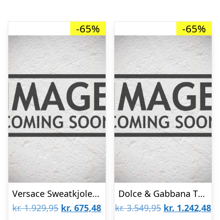
-65%
-65%
Versace Sweatkjole – Sort m. Logo/Similisten
Dolce & Gabbana Tylnederdel – Mørkegrå m. Print/Patches
Den
Den
Den
D
kr.
1.929,95
kr.
675,48
kr.
3.549,95
kr.
1.242,48