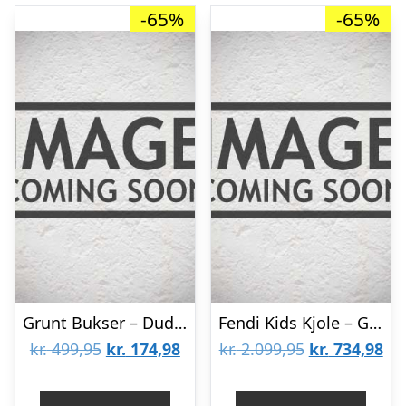
-65%
-65%
Grunt Bukser – Dude Ankle – Navy
Fendi Kids Kjole – Gråmeleret m. Flæser/FendiRumi
Den
Den
Den
De
kr.
499,95
kr.
174,98
kr.
2.099,95
kr.
734,98
oprindelige
aktuelle
oprindelige
akt
pris
pris
pris
pri