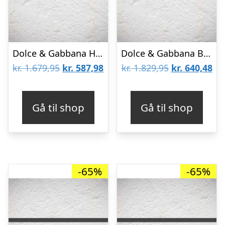
Dolce & Gabbana Habitbukser – Uld – Sort
Dolce & Gabbana Bukser – Gul m. Blomster
Den
Den
Den
De
kr.
1.679,95
kr.
587,98
kr.
1.829,95
kr.
640,48
oprindelige
aktuelle
oprindelige
akt
pris
pris
pris
pri
Gå til shop
Gå til shop
var:
er:
var:
er:
kr. 1.679,95.
kr. 587,98.
kr. 1.829,95.
kr.
-65%
-65%