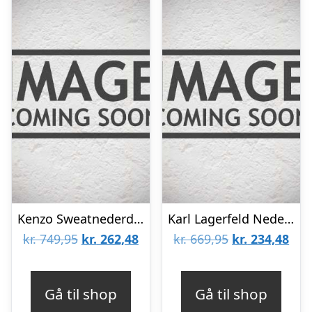
Kenzo Sweatnederdel – Veiled Pink m. Orange/Gul
Karl Lagerfeld Nederdel – Organic Vision – Hvid m. Logoer
Den
Den
Den
De
kr.
749,95
kr.
262,48
kr.
669,95
kr.
234,48
oprindelige
aktuelle
oprindelige
aktu
pris
pris
pris
pris
Gå til shop
Gå til shop
var:
er:
var:
er: