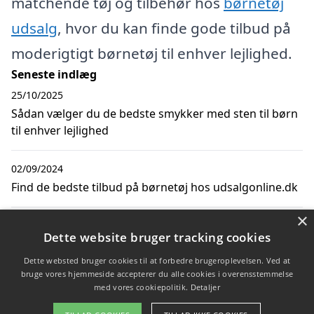
matchende tøj og tilbehør hos
børnetøj
udsalg
, hvor du kan finde gode tilbud på
moderigtigt børnetøj til enhver lejlighed.
Seneste indlæg
25/10/2025
Sådan vælger du de bedste smykker med sten til børn
til enhver lejlighed
02/09/2024
Find de bedste tilbud på børnetøj hos udsalgonline.dk
×
28/08/2023
Dette website bruger tracking cookies
Giv barnet den helt rigtige fodboldtrøje i gave
Dette websted bruger cookies til at forbedre brugeroplevelsen. Ved at
bruge vores hjemmeside accepterer du alle cookies i overensstemmelse
med vores cookiepolitik.
Detaljer
Copyright 2026 - Pilanto Aps