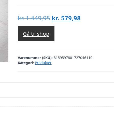
Den
Den
kr.
1.449,95
kr.
579,98
oprindelige
aktuelle
pris
pris
Gå til shop
var:
er:
kr. 1.449,95.
kr. 579,98.
Varenummer (SKU):
8159597801727046110
Kategori:
Produkter