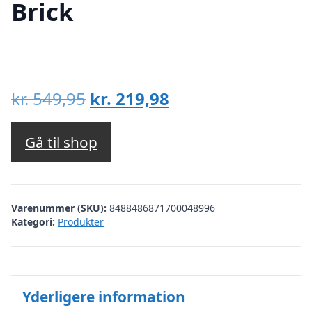
Brick
Den
Den
kr.
549,95
kr.
219,98
oprindelige
aktuelle
pris
pris
Gå til shop
var:
er:
kr. 549,95.
kr. 219,98.
Varenummer (SKU):
8488486871700048996
Kategori:
Produkter
Yderligere information