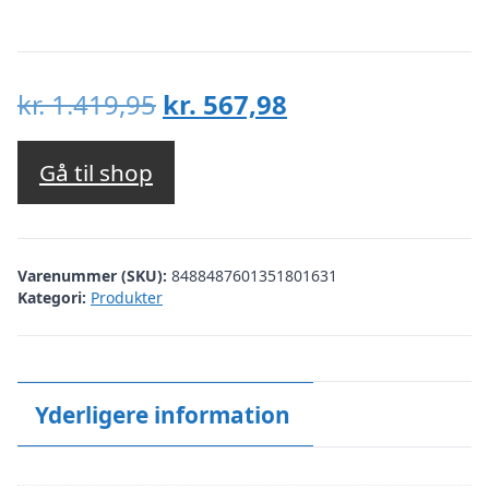
Den
Den
kr.
1.419,95
kr.
567,98
oprindelige
aktuelle
pris
pris
Gå til shop
var:
er:
kr. 1.419,95.
kr. 567,98.
Varenummer (SKU):
8488487601351801631
Kategori:
Produkter
Yderligere information