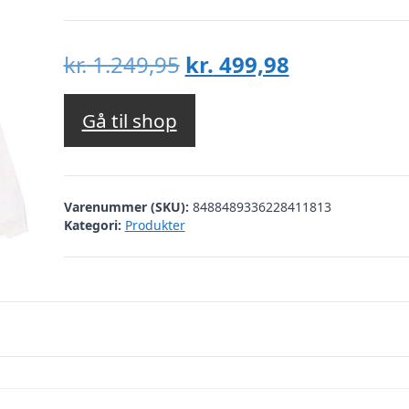
Den
Den
kr.
1.249,95
kr.
499,98
oprindelige
aktuelle
pris
pris
Gå til shop
var:
er:
kr. 1.249,95.
kr. 499,98.
Varenummer (SKU):
8488489336228411813
Kategori:
Produkter