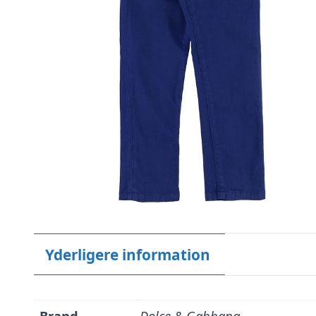
Yderligere information
Brand
Dolce & Gabbana