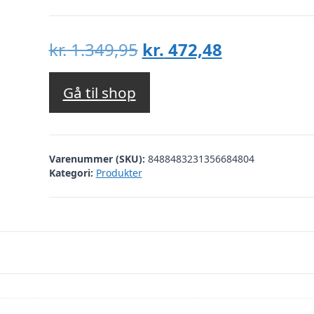
Den
Den
kr.
1.349,95
kr.
472,48
oprindelige
aktuelle
pris
pris
Gå til shop
var:
er:
kr. 1.349,95.
kr. 472,48.
Varenummer (SKU):
8488483231356684804
Kategori:
Produkter